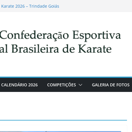
e Karate 2026 – Trindade Goiás
 de arbitragem durante PAN AMERICANO
U 2025
ura! O prêmio que todo carateca vai querer
IONAL 2025
e Karate Esportivo – Etapa Guararema SP
CALENDÁRIO 2026
COMPETIÇÕES
GALERIA DE FOTOS