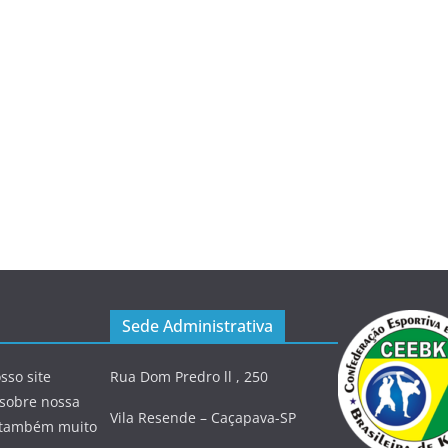
Sede Administrativa
sso site
Rua Dom Predro ll , 250
 sobre nossa
Vila Resende – Caçapava-SP
 e também muito