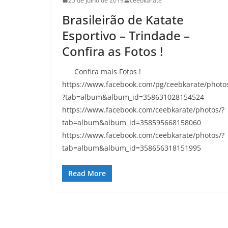
25 de julho de 2019
ceebkarate
Brasileirão de Katate
Esportivo – Trindade –
Confira as Fotos !
Confira mais Fotos !
https://www.facebook.com/pg/ceebkarate/photo
?tab=album&album_id=358631028154524
https://www.facebook.com/ceebkarate/photos/?
tab=album&album_id=358595668158060
https://www.facebook.com/ceebkarate/photos/?
tab=album&album_id=358656318151995
Read More